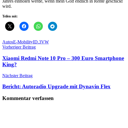
Jahres einholen werde, wenn mein Golf endlich in Rente geschickt
wird.
Teilen mit:
Autos
E-Mobility
ID.3
VW
Beitragsnavigation
Vorheriger Beitrag
Xiaomi Redmi Note 10 Pro – 300 Euro Smartphone
King?
Nächster Beitrag
Bericht: Autoradio Upgrade mit Dynavin Flex
Kommentar verfassen