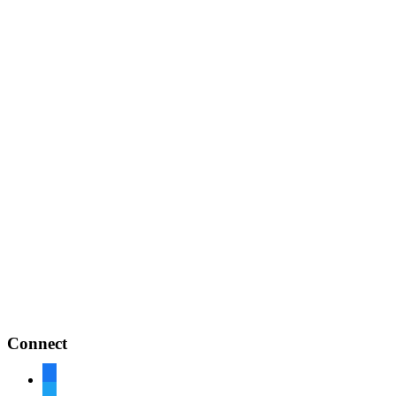
Connect
facebook
twitter