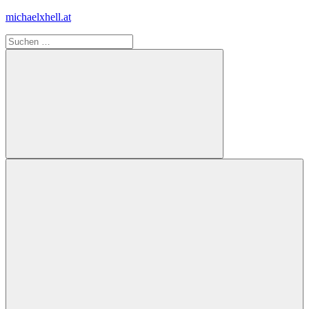
Zum
michaelxhell.at
Inhalt
Suchen
springen
nach:
Suchen